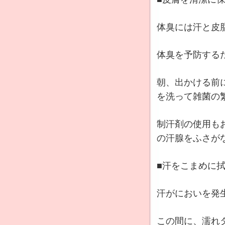
体臭には汗と皮
体臭を予防する
朝、出かける前
を洗って雑菌の
制汗剤の使用も
の汗腺をふさが
■汗をこまめに
汗がにおいを発
この間に、濡れ