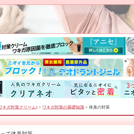
ワキガ対策クリーム)
>
ワキガ対策の基礎知識
> 体臭の対策
保って体臭対策