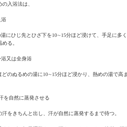
めの入浴法は、
足浴
めの湯にひじ先とひざ下を10∼15分ほど浸けて、手足に多
温める。
身浴又は全身浴
ほどのぬるめの湯に10∼15分ほど浸かり、熱めの湯で高
に汗を自然に蒸発させる
の汗をきちんと出し、汗が自然に蒸発するまで待つ。