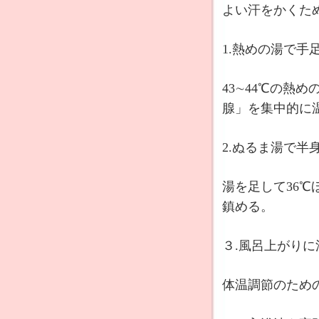
よい汗をかくた
1.熱めの湯で手
43∼44℃の熱
腺」を集中的に
2.ぬるま湯で半
湯を足して36℃
鎮める。
３.風呂上がり
体温調節のため