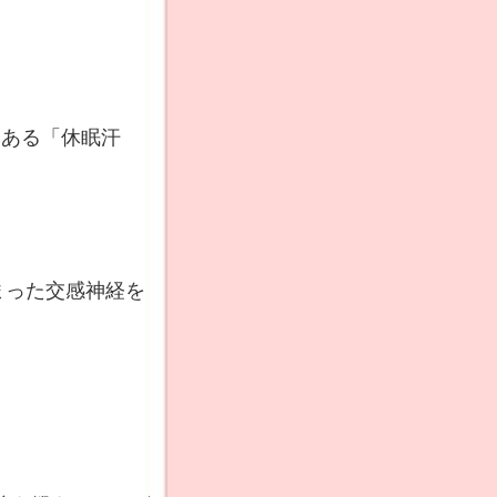
くある「休眠汗
まった交感神経を