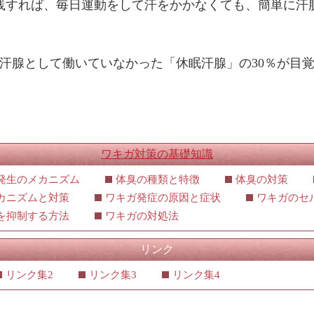
践すれば、毎日運動をして汗をかかなくても、簡単に汗
、汗腺として働いていなかった「休眠汗腺」の30％が目
ワキガ対策の基礎知識
発生のメカニズム
体臭の種類と特徴
体臭の対策
カニズムと対策
ワキガ発症の原因と症状
ワキガのセ
を抑制する方法
ワキガの対処法
リンク
リンク集2
リンク集3
リンク集4