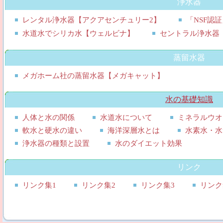
浄水器
レンタル浄水器【アクアセンチュリー2】
「NSF認
水道水でシリカ水【ウェルビナ】
セントラル浄水器
蒸留水器
メガホーム社の蒸留水器【メガキャット】
水の基礎知識
人体と水の関係
水道水について
ミネラルウオ
軟水と硬水の違い
海洋深層水とは
水素水・水
浄水器の種類と設置
水のダイエット効果
リンク
リンク集1
リンク集2
リンク集3
リンク