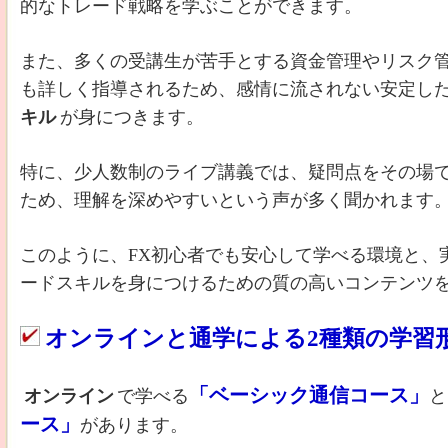
的なトレード戦略を学ぶことができます。
また、多くの受講生が苦手とする資金管理やリスク
も詳しく指導されるため、感情に流されない安定し
キル
が身につきます。
特に、少人数制のライブ講義では、疑問点をその場
ため、理解を深めやすいという声が多く聞かれます
このように、FX初心者でも安心して学べる環境と、
ードスキルを身につけるための質の高いコンテンツ
オンラインと通学による2種類の学習
「ベーシック通信コース」
オンライン
で学べる
と
ース」
があります。