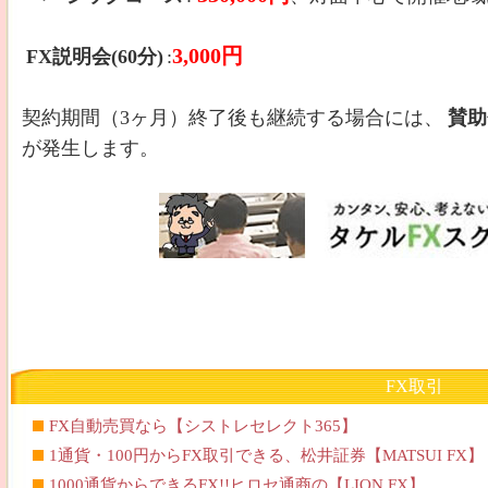
3,000円
FX説明会(60分)
:
契約期間（3ヶ月）終了後も継続する場合には、
賛助
が発生します。
FX取引
FX自動売買なら【シストレセレクト365】
1通貨・100円からFX取引できる、松井証券【MATSUI FX】
1000通貨からできるFX!!ヒロセ通商の【LION FX】