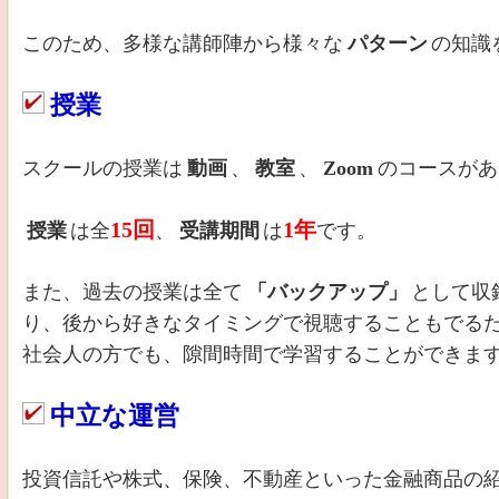
このため、多様な講師陣から様々な
パターン
の知識
授業
スクールの授業は
動画
、
教室
、
Zoom
のコースがあ
15回
1年
授業
は全
、
受講期間
は
です。
また、過去の授業は全て
「バックアップ」
として収
り、後から好きなタイミングで視聴することもでる
社会人の方でも、隙間時間で学習することができま
中立な運営
投資信託や株式、保険、不動産といった金融商品の