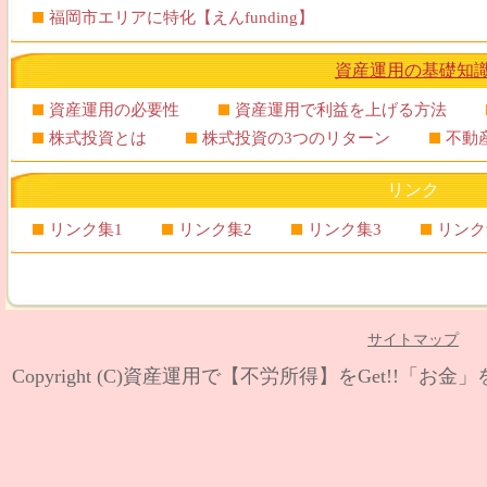
福岡市エリアに特化【えんfunding】
資産運用の基礎知
資産運用の必要性
資産運用で利益を上げる方法
株式投資とは
株式投資の3つのリターン
不動
リンク
リンク集1
リンク集2
リンク集3
リンク
サイトマップ
Copyright (C)
資産運用で【不労所得】をGet!!「お金